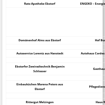
Rats-Apotheke Ebstorf
ENGEKO – Energie
Domänenhof Alms aus Ebstorf
Hof Bu
Autoservice Lorentz aus Hanstedt
Autohaus Cordes 
Ebstorfer Zweiradtechnik Benjamin
Gasthau
Schlosser
Einbauküchen Morena Peters aus
Pflegedien
Ebstorf
Rittergut Melzingen
Haus W