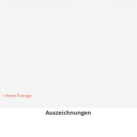
Liebe Sportsfreunde, die Saison 2025/26 geht nun zu
Ende. Für all Euer Engagement und alles, was ihr für den
TuS leistet, möchten wir von ganzem Herzen DANKE
sagen. Wir sehen was der TuS Ebstorf alles auf die Beine
stellt und das alles geht nur mit Eurer...
« Ältere Einträge
Auszeichnungen