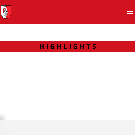
H I G H L I G H T S
Sommerferien 2026: Nutzung der
Sporthallen
Bitte beachten:
Die Große und Kleine Sporthalle in
Ebstorf sind in der Zeit vom 27. Juli bis
09. August augrund von Reiningungsarbeiten gesperrt!