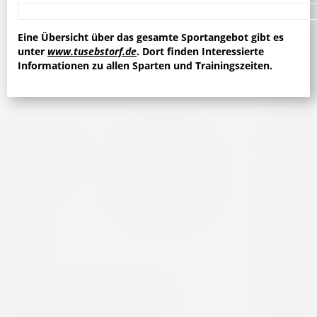
Eine Übersicht über das gesamte Sportangebot gibt es
unter
www.tusebstorf.de
. Dort finden Interessierte
Informationen zu allen Sparten und Trainingszeiten.
Ebstorf. Mehr als 30 Grad und strahlender Sonnenschein
– dennoch fanden rund 50 Sportlerinnen und Sportler
den Weg auf den Sportplatz an der Stadionstraße, um
beim Sportabzeichenfest des TuS Ebstorf das Deutsche
Sportabzeichen abzulegen. Auf dem Programm standen
die...