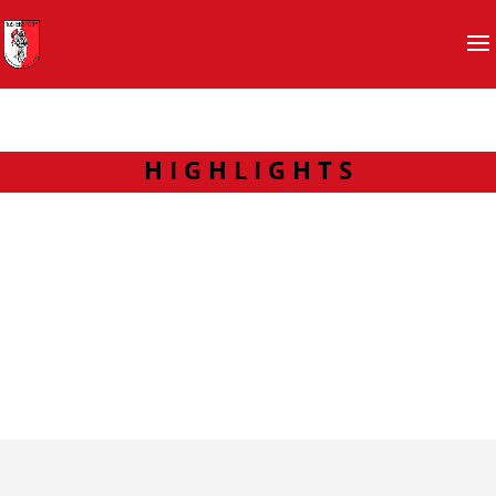
H I G H L I G H T S
Sommerferien 2026: Nutzung der
Sporthallen
Bitte beachten:
Die Große und Kleine Sporthalle in
Ebstorf sind in der Zeit vom 27. Juli bis
09. August augrund von Reiningungsarbeiten gesperrt!