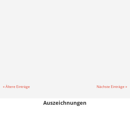
Dank der beiden auch beim VfL Wolfsburg aktiven
Jugendtrainer David Düsel und Holger Ekkel hat der
bekannte Profiverein ein Trainingscamp für Kinder von 7
bis 13 Jahren in Ebstorf durchgeführt. „Da war die
Nachfrage natürlich groß und wir konnten rund 50
Kinder am 30....
« Ältere Einträge
Nächste Einträge »
Auszeichnungen