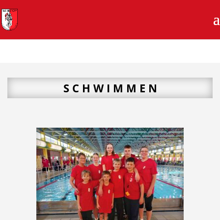
S C H W I M M E N