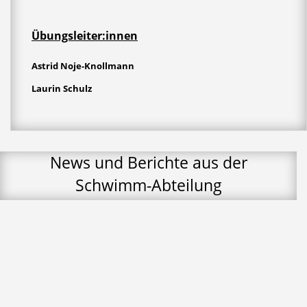
Übungsleiter:innen
Astrid Noje-Knollmann
Laurin Schulz
News und Berichte aus der
Schwimm-Abteilung
Der 2. Adendorfer Sprintpokal im Hallenbad Lüneburg war für
die Ebstorfer Nachwuchsschwimmer/innen ein voller Erfolg.
Neben vielen persönlichen...