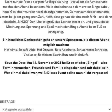
Nicht nur die Preise sorgten für Begeisterung – vor allem die Atmosphäre
machte den Abend besonders. Viele sind schon seit dem ersten Bingo dabei,
neue Gesichter wurden herzlich aufgenommen. Gemeinsam fiebert man mit,
zittert bei jeder gezogenen Zahl, hofft, dass genau die eine noch fehlt – und dann
plötzlich: „BINGO!“ Der Jubel ist groß, das Lachen steckt an, und genau diese
Mischung aus Spannung und Spaß macht den Bingo-Abend beim TuS so
einzigartig.
Ein herzliches Dankeschön geht an unsere Sponsoren, die diesen Abend
möglich machen:
Hof Alms, Eiscafé Aldo, Hof Drewes, Rats Apotheke, Schlachterei Schröder,
Visolaser, Raiffeisen, Katrin Butz und Nohdurft.
Save the Date: Am 14. November 2025 heißt es wieder „Bingo!“ – also
Termin vormerken, Freunde und Familie einpacken und mit dabei sein.
Wer einmal dabei war, weiß: Dieses Event sollte man nicht verpassen!
BEITRÄGE
BEITRÄGE