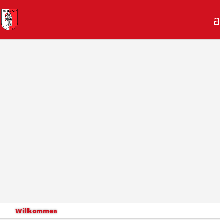
H O B B Y H O R S I N G
Willkommen