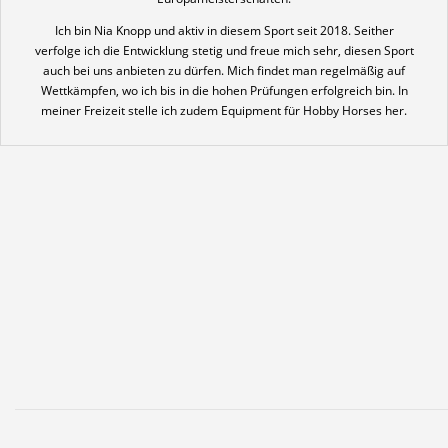
Ich bin Nia Knopp und aktiv in diesem Sport seit 2018. Seither
verfolge ich die Entwicklung stetig und freue mich sehr, diesen Sport
auch bei uns anbieten zu dürfen. Mich findet man regelmäßig auf
Wettkämpfen, wo ich bis in die hohen Prüfungen erfolgreich bin. In
meiner Freizeit stelle ich zudem Equipment für Hobby Horses her.
News und Berichte aus der
Hobby Horsing-Abteilung
Bilder aus der Hobby Horsing-Abteilung