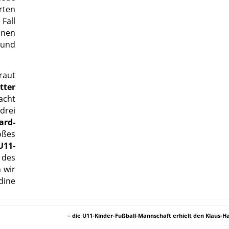
rten
Fall
inen
und
raut
tter
acht
drei
ard-
roßes
U11-
 des
n wir
dine
– die U11-Kinder-Fußball-Mannschaft erhielt den Klaus-Ha