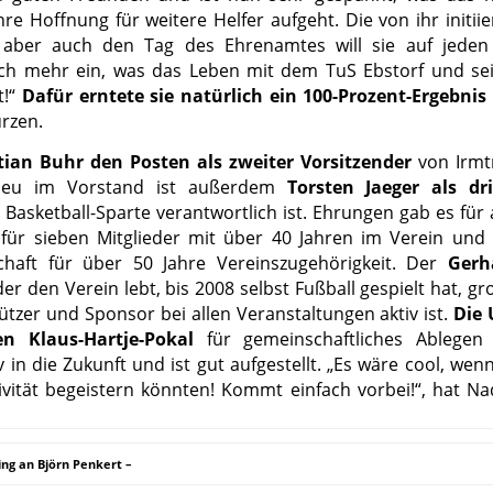
re Hoffnung für weitere Helfer aufgeht. Die von ihr initiie
 aber auch den Tag des Ehrenamtes will sie auf jeden 
och mehr ein, was das Leben mit dem TuS Ebstorf und se
t!“
Dafür erntete sie natürlich ein 100-Prozent-Ergebnis
ürzen.
tian Buhr den Posten als zweiter Vorsitzender
von Irmt
. Neu im Vorstand ist außerdem
Torsten Jaeger als dri
Basketball-Sparte verantwortlich ist. Ehrungen gab es für 
, für sieben Mitglieder mit über 40 Jahren im Verein und 
schaft für über 50 Jahre Vereinszugehörigkeit. Der
Gerh
 der den Verein lebt, bis 2008 selbst Fußball gespielt hat, g
tützer und Sponsor bei allen Veranstaltungen aktiv ist.
Die 
en Klaus-Hartje-Pokal
für gemeinschaftliches Ablegen
v in die Zukunft und ist gut aufgestellt. „Es wäre cool, wen
vität begeistern könnten! Kommt einfach vorbei!“, hat Na
ng an Björn Penkert –