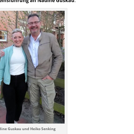
reinsführung an Nadine Guskau
.
ine Guskau und Heiko Senking