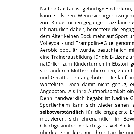
Nadine Guskau ist gebürtige Ebstorferin,
kaum stillsitzen. Wenn sich irgendwo jem
zum Kinderturnen gegangen, Jazzdance w
ich natürlich dabei“, berichtete die engag
dem Alter keinen Bock mehr auf Sport und
Volleyball- und Trampolin-AG teilgenom
Aerobic populär wurde, besuchte ich mi
eine Trainerausbildung für die B-Lizenz 
natürlich zum Kinderturnen in Ebstorf 
von anderen Müttern überreden, zu unte
und Gerätturnen angeboten. Die läuft i
Warteliste. Doch damit nicht genug, e
Angeboten. Als ihre Aufmerksamkeit einma
Denn handwerklich begabt ist Nadine Gu
Sportlerheim kann sich wieder sehen 
selbstverständlich
für die engagierte E
motivieren, sich ehrenamtlich im Bew
Gleichgesinnten einfach ganz viel Bock 
überlegte sie kurz mit ihrer Familie 