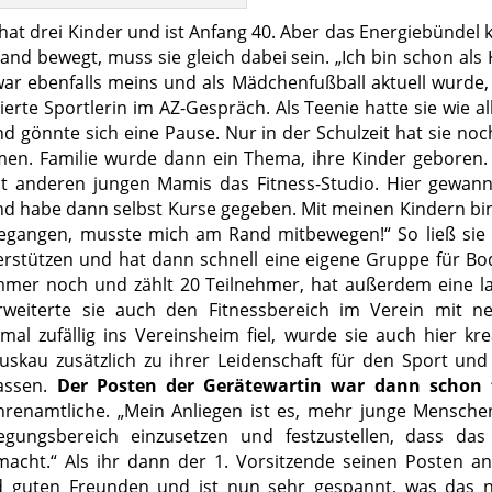
 hat drei Kinder und ist Anfang 40. Aber das Energiebündel 
and bewegt, muss sie gleich dabei sein. „Ich bin schon als 
ar ebenfalls meins und als Mädchenfußball aktuell wurde,
ierte Sportlerin im AZ-Gespräch. Als Teenie hatte sie wie al
 gönnte sich eine Pause. Nur in der Schulzeit hat sie noc
men. Familie wurde dann ein Thema, ihre Kinder geboren. 
t anderen jungen Mamis das Fitness-Studio. Hier gewann
und habe dann selbst Kurse gegeben. Mit meinen Kindern bin
gegangen, musste mich am Rand mitbewegen!“ So ließ sie 
rstützen und hat dann schnell eine eigene Gruppe für Bo
mmer noch und zählt 20 Teilnehmer, hat außerdem eine l
rweiterte sie auch den Fitnessbereich im Verein mit n
l zufällig ins Vereinsheim fiel, wurde sie auch hier krea
skau zusätzlich zu ihrer Leidenschaft für den Sport und
lassen.
Der Posten der Gerätewartin war dann schon 
hrenamtliche. „Mein Anliegen ist es, mehr junge Mensche
egungsbereich einzusetzen und festzustellen, dass das
macht.“ Als ihr dann der 1. Vorsitzende seinen Posten an
und guten Freunden und ist nun sehr gespannt, was das 