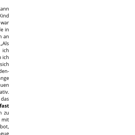
kann
Kind
 war
le in
h an
„Als
 ich
 ich
sich
den-
ange
euen
tiv.
 das
fast
n zu
 mit
bot,
neue