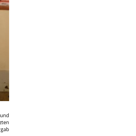
und
zten
rgab