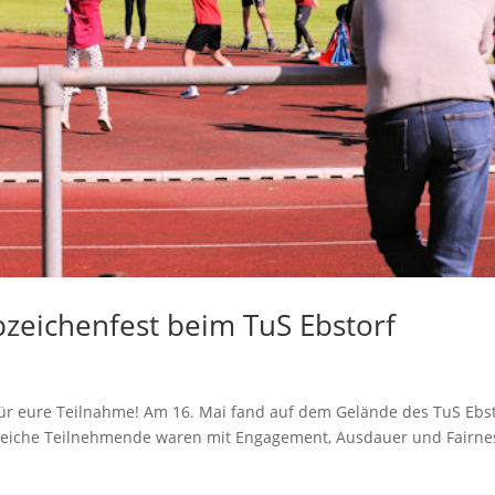
zeichenfest beim TuS Ebstorf
für eure Teilnahme! Am 16. Mai fand auf dem Gelände des TuS Ebs
hlreiche Teilnehmende waren mit Engagement, Ausdauer und Fairne