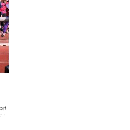
torf
ss